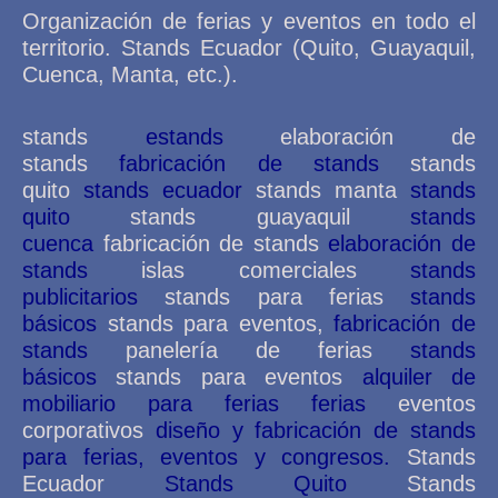
Organización de ferias y eventos en todo el
territorio. Stands Ecuador (Quito, Guayaquil,
Cuenca, Manta, etc.).
stands
estands
elaboración de
stands
fabricación de stands
stands
quito
stands ecuador
stands manta
stands
quito
stands guayaquil
stands
cuenca
fabricación de stands
elaboración de
stands
islas comerciales
stands
publicitarios
stands para ferias
stands
básicos
stands para eventos,
fabricación de
stands
panelería de ferias
stands
básicos
stands para eventos
alquiler de
mobiliario para ferias ferias
eventos
corporativos
diseño y fabricación de stands
para ferias, eventos y congresos.
Stands
Ecuador
Stands Quito
Stands